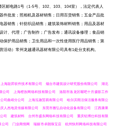
邮电路1号（1-5号、102、103、104室），法定代表人
器件批发；照相机及器材销售；日用百货销售；五金产品批
电器销售；针纺织品销售；建筑装饰材料销售；用品及器材
设计、代理；广告制作；广告发布；通讯设备修理；食品销
动保护用品销售；卫生用品和一次性使用医疗用品销售；第
营活动）常州龙越通讯器材有限公司具有1处分支机构。
上海跶昇软件技术有限公司
烟台市建筑设计研究股份有限公司
湖北
限公司
上海橙孜网络科技有限公司
洛阳市洛龙区喔吧十月摄影工作
限公司曲靖分公司
上海泓迦贸易有限公司
哈尔滨雨洁保洁服务有限公
重庆人杰地灵传媒有限公司
东莞市雅弘自动化设备有限公司
江西康果
公司
建筑材料
台州市盛东网络科技有限公司
重庆铝博仕科技有限
限公司
门业商情网
瑞丽市卓朗珠宝店
杭州快邦网络科技有限公司