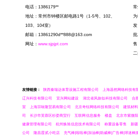
电话：1386179**
常
地址：常州市钟楼区邮电路1号（1-5号、102、
为
103、104室）
发
邮箱：13861290d**
888@163.com
批
网址：
www.sjpjpt.com
售
二
友情链接：
陕西秦瑞达体育设施工程有限公司
上海器然网络科技有
辽兴科技有限公司
宜兴网站建设
湖北省风旅似科技有限公司
合
室
上海宗咏隆贸易有限公司
北京奇钰网络科技有限公司
建筑材
司
长沙市芙蓉区杉娄商贸行
互联网信息服务
楼盘
北京市紫微
健康管理有限公司
杭州焕旭信息技术有限公司
称重设备零售
新
公司
隆昌霞贰小吃店
充气棒|啦啦棒|加油棒|助威棒|广告棒|球迷棒|