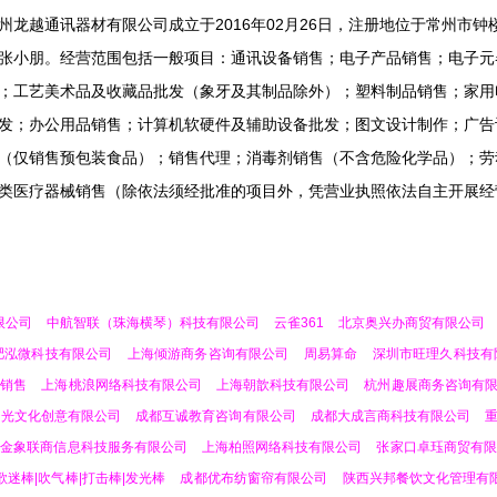
州龙越通讯器材有限公司成立于2016年02月26日，注册地位于常州市钟楼区
张小朋。经营范围包括一般项目：通讯设备销售；电子产品销售；电子元
；工艺美术品及收藏品批发（象牙及其制品除外）；塑料制品销售；家用
发；办公用品销售；计算机软硬件及辅助设备批发；图文设计制作；广告
（仅销售预包装食品）；销售代理；消毒剂销售（不含危险化学品）；劳
类医疗器械销售（除依法须经批准的项目外，凭营业执照依法自主开展经
限公司
中航智联（珠海横琴）科技有限公司
云雀361
北京奥兴办商贸有限公司
肥泓微科技有限公司
上海倾游商务咨询有限公司
周易算命
深圳市旺理久科技有
料销售
上海桃浪网络科技有限公司
上海朝歆科技有限公司
杭州趣展商务咨询有
阳光文化创意有限公司
成都互诚教育咨询有限公司
成都大成言商科技有限公司
疆金象联商信息科技服务有限公司
上海柏照网络科技有限公司
张家口卓珏商贸有限
歌迷棒|吹气棒|打击棒|发光棒
成都优布纺窗帘有限公司
陕西兴邦餐饮文化管理有