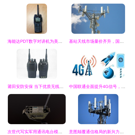
海能达PDT数字对讲机为美国校园安全保驾护航
基站天线市场量价齐升，国内厂商迎来重要发展机遇
莆田安防安保 当下优质无线通讯设备报价及采购指南
中国联通全面提升4G信号，强势回应移动电信竞争
次世代写实军用通讯电台模型 通讯设备的革命性进化
意图颠覆通信格局的新兴力量 为何尚未撼动华为等传统巨头